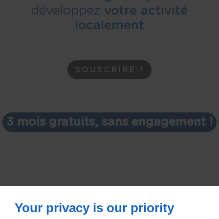
développez
votre activité
localement
SOUSCRIRE !
3 mois gratuits, sans engagement !
Your privacy is our priority