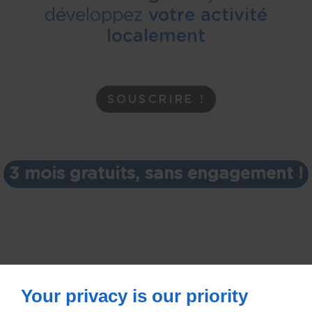
développez
votre activité
localement
SOUSCRIRE !
3 mois gratuits, sans engagement !
Your privacy is our priority