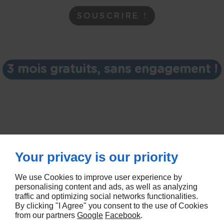
SOUSCRIRE !
3 mois gratuits, sans engagement !
Your privacy is our priority
We use Cookies to improve user experience by
personalising content and ads, as well as analyzing
traffic and optimizing social networks functionalities.
By clicking "I Agree" you consent to the use of Cookies
© Deliver By Linkeo
from our partners
Google
Facebook
.