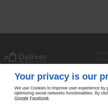
Accueil
Fonctio
Votre ac
Tarifs
Your privacy is our pr
Souscri
Nous c
We use Cookies to improve user experience by pe
© Deliver By Linkeo
optimizing social networks functionalities. By cl
Google
Facebook
.