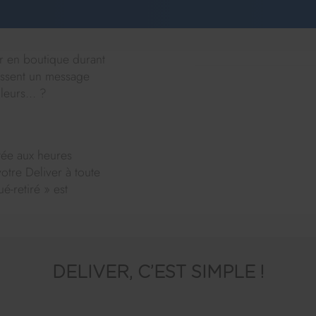
er en boutique durant
aissent un message
illeurs… ?
tée aux heures
otre Deliver à toute
-retiré » est
DELIVER, C’EST SIMPLE !