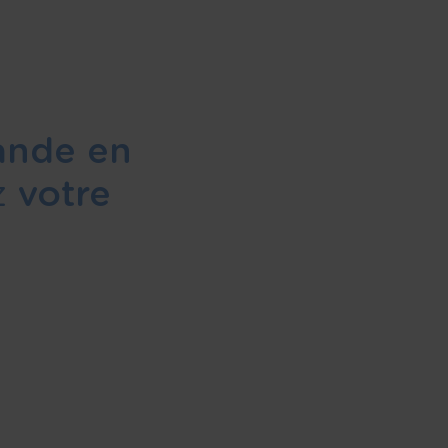
nde en
z
votre