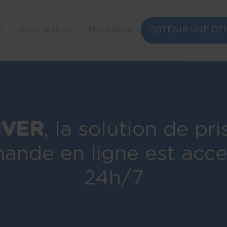
s
s
Votre activité
Votre activité
Nos clients
Nos clients
OBTENIR UNE DÉ
OBTENIR UNE DÉ
IVER
, la solution de pr
nde en ligne est acce
24h/7