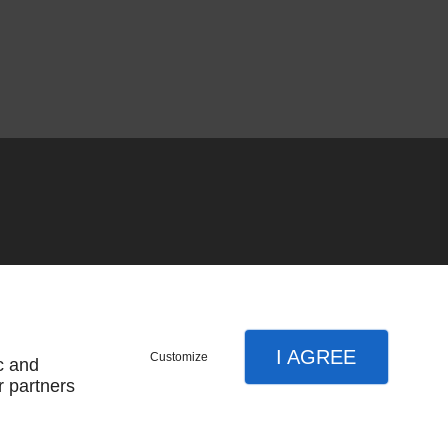
I AGREE
Customize
c and
r partners
SOUSCRIRE