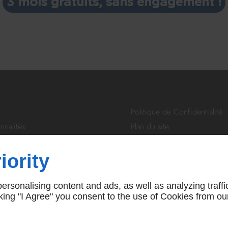
3 mois gratuits, sans engagement !
Politique de Confidentialité
nnalités
Plan du site
tivité
Déjà client : Connectez-vous
À propos de nous
iority
re
Foires aux Questions
ontacter
CGS
rsonalising content and ads, as well as analyzing traffi
icking "I Agree" you consent to the use of Cookies from ou