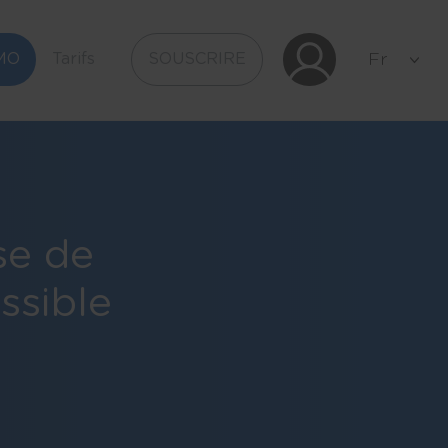
Fr
Fr
MO
MO
Tarifs
Tarifs
SOUSCRIRE
SOUSCRIRE
En
En
ise de
ssible